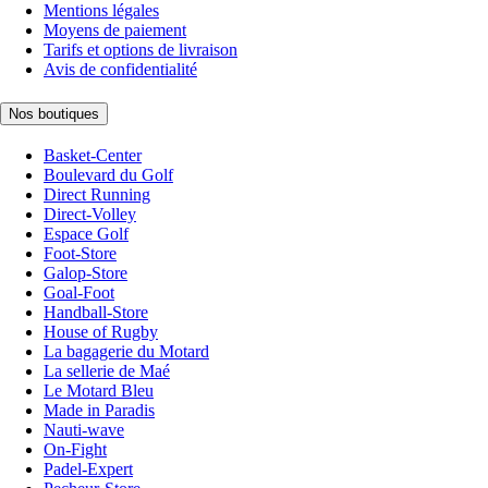
Mentions légales
Moyens de paiement
Tarifs et options de livraison
Avis de confidentialité
Nos boutiques
Basket-Center
Boulevard du Golf
Direct Running
Direct-Volley
Espace Golf
Foot-Store
Galop-Store
Goal-Foot
Handball-Store
House of Rugby
La bagagerie du Motard
La sellerie de Maé
Le Motard Bleu
Made in Paradis
Nauti-wave
On-Fight
Padel-Expert