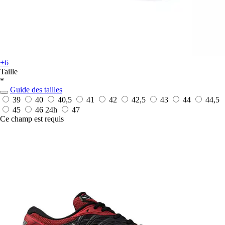
+6
Taille
*
Guide des tailles
39
40
40,5
41
42
42,5
43
44
44,5
45
46
24h
47
Ce champ est requis