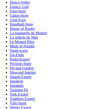
Direct-Volley
Espace Golf
Foot-Store
Galop-Store
Goal-Foot
Handball-Store
House of Rugby
La bagagerie du Motard
La sellerie de Maé
Le Motard Bleu
Made in Paradis
Nauti-wave
On-Fight
Padel-Expert
Pecheur-Store
Pet and Garden
Slowood Interior
Smash-Expert
Sneak'In
Sneakids
Training-Fit
Trek-Expert
Triathlon Expert
Vélo-Store
Winter Expert