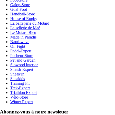
Foot-Store
Galop-Store
Goal-Foot
Handball-Store
House of Rugby
La bagagerie du Motard
La sellerie de Maé
Le Motard Bleu
Made in Paradis
Nauti-wave
On-Fight
Padel-Expert
Pecheur-Store
Pet and Garden
Slowood Interior
Smash-Expert
Sneak'In
Sneakids
Training-Fit
Trek-Expert
Triathlon Expert
Vélo-Store
Winter Expert
Abonnez-vous à notre newsletter