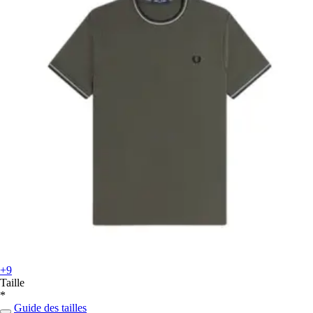
+9
Taille
*
Guide des tailles