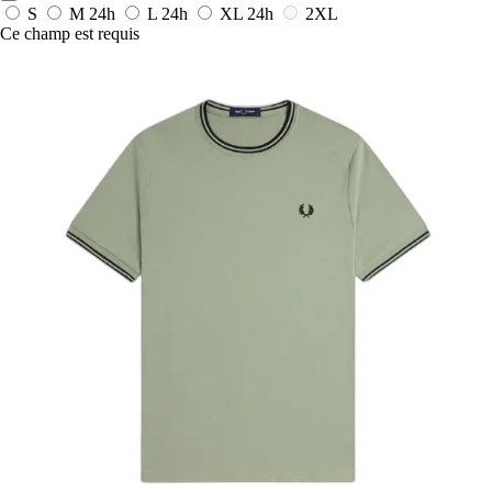
S
M
24h
L
24h
XL
24h
2XL
Ce champ est requis