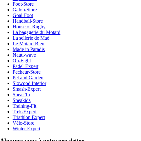
Foot-Store
Galop-Store
Goal-Foot
Handball-Store
House of Rugby
La bagagerie du Motard
La sellerie de Maé
Le Motard Bleu
Made in Paradis
Nauti-wave
On-Fight
Padel-Expert
Pecheur-Store
Pet and Garden
Slowood Interior
Smash-Expert
Sneak'In
Sneakids
Training-Fit
Trek-Expert
Triathlon Expert
Vélo-Store
Winter Expert
Abonnez-vous à notre newsletter