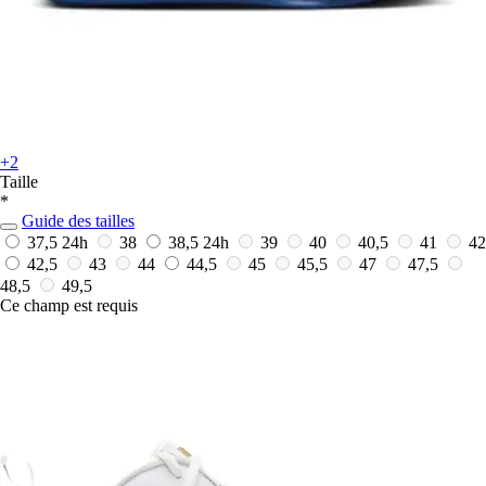
+2
Taille
*
Guide des tailles
37,5
24h
38
38,5
24h
39
40
40,5
41
42
42,5
43
44
44,5
45
45,5
47
47,5
48,5
49,5
Ce champ est requis