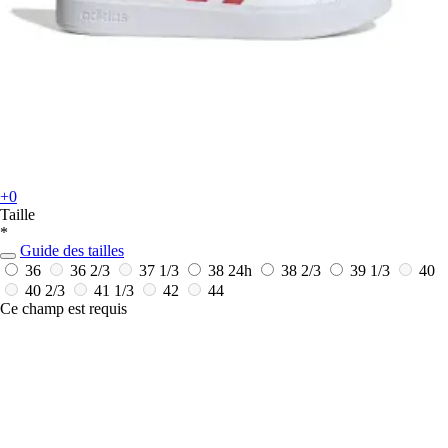
+0
Taille
*
Guide des tailles
36
36 2/3
37 1/3
38
24h
38 2/3
39 1/3
40
40 2/3
41 1/3
42
44
Ce champ est requis