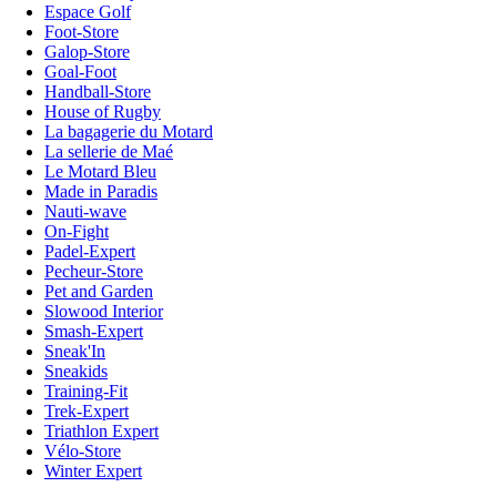
Espace Golf
Foot-Store
Galop-Store
Goal-Foot
Handball-Store
House of Rugby
La bagagerie du Motard
La sellerie de Maé
Le Motard Bleu
Made in Paradis
Nauti-wave
On-Fight
Padel-Expert
Pecheur-Store
Pet and Garden
Slowood Interior
Smash-Expert
Sneak'In
Sneakids
Training-Fit
Trek-Expert
Triathlon Expert
Vélo-Store
Winter Expert