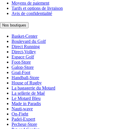
Moyens de paiement
Tarifs et options de livraison
Avis de confidentialité
Nos boutiques
Basket-Center
Boulevard du Golf
Direct Running
Direct-Volley
Espace Golf
Foot-Store
Galop-Store
Goal-Foot
Handball-Store
House of Rugby
La bagagerie du Motard
La sellerie de Maé
Le Motard Bleu
Made in Paradis
Nauti-wave
On-Fight
Padel-Expert
Pecheur-Store