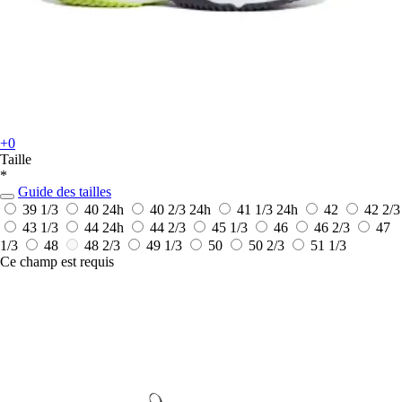
+0
Taille
*
Guide des tailles
39 1/3
40
24h
40 2/3
24h
41 1/3
24h
42
42 2/3
43 1/3
44
24h
44 2/3
45 1/3
46
46 2/3
47
1/3
48
48 2/3
49 1/3
50
50 2/3
51 1/3
Ce champ est requis