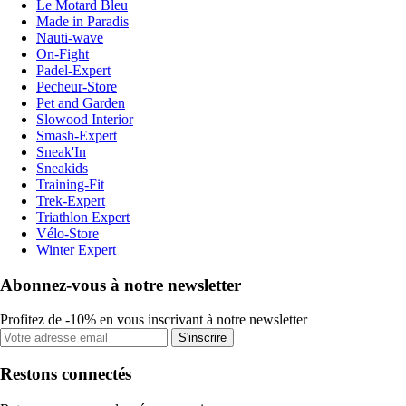
Le Motard Bleu
Made in Paradis
Nauti-wave
On-Fight
Padel-Expert
Pecheur-Store
Pet and Garden
Slowood Interior
Smash-Expert
Sneak'In
Sneakids
Training-Fit
Trek-Expert
Triathlon Expert
Vélo-Store
Winter Expert
Abonnez-vous à notre newsletter
Profitez de -10% en vous inscrivant à notre newsletter
S'inscrire
Restons connectés