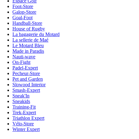
Espace Golf
Foot-Store
Galop-Store
Goal-Foot
Handball-Store
House of Rugby
La bagagerie du Motard
La sellerie de Maé
Le Motard Bleu
Made in Paradis
Nauti-wave
On-Fight
Padel-Expert
Pecheur-Store
Pet and Garden
Slowood Interior
Smash-Expert
Sneak'In
Sneakids
Training-Fit
Trek-Expert
Triathlon Expert
Vélo-Store
Winter Expert