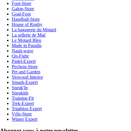
Foot-Store
Galop-Store
Goal-Foot
Handball-Store
House of Rugby
La bagagerie du Motard
La sellerie de Maé
Le Motard Bleu
Made in Paradis
Nauti-wave
On-Fight
Padel-Expert
Pecheur-Store
Pet and Garden
Slowood Interior
Smash-Expert
Sneak'In
Sneakids
Training-Fit
Trek-Expert
Triathlon Expert
Vélo-Store
Winter Expert
Abonnez-vous à notre newsletter