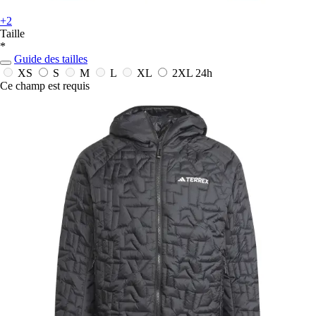
+2
Taille
*
Guide des tailles
XS
S
M
L
XL
2XL
24h
Ce champ est requis