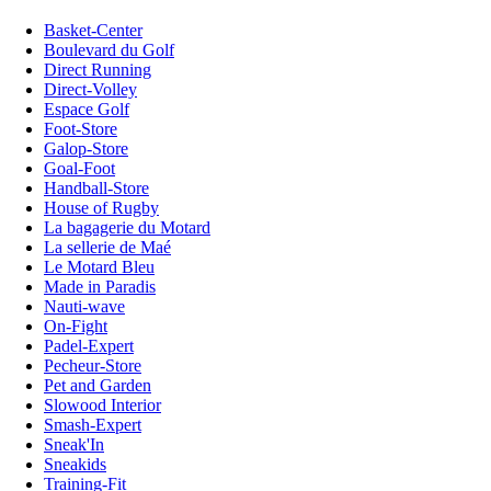
Basket-Center
Boulevard du Golf
Direct Running
Direct-Volley
Espace Golf
Foot-Store
Galop-Store
Goal-Foot
Handball-Store
House of Rugby
La bagagerie du Motard
La sellerie de Maé
Le Motard Bleu
Made in Paradis
Nauti-wave
On-Fight
Padel-Expert
Pecheur-Store
Pet and Garden
Slowood Interior
Smash-Expert
Sneak'In
Sneakids
Training-Fit