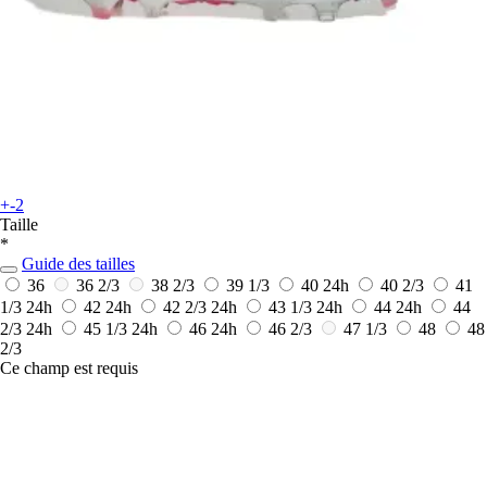
+-2
Taille
*
Guide des tailles
36
36 2/3
38 2/3
39 1/3
40
24h
40 2/3
41
1/3
24h
42
24h
42 2/3
24h
43 1/3
24h
44
24h
44
2/3
24h
45 1/3
24h
46
24h
46 2/3
47 1/3
48
48
2/3
Ce champ est requis