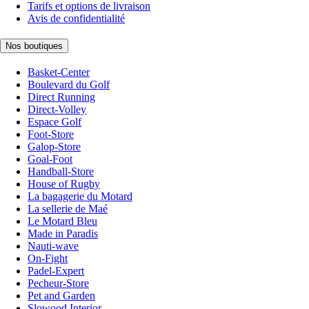
Tarifs et options de livraison
Avis de confidentialité
Nos boutiques
Basket-Center
Boulevard du Golf
Direct Running
Direct-Volley
Espace Golf
Foot-Store
Galop-Store
Goal-Foot
Handball-Store
House of Rugby
La bagagerie du Motard
La sellerie de Maé
Le Motard Bleu
Made in Paradis
Nauti-wave
On-Fight
Padel-Expert
Pecheur-Store
Pet and Garden
Slowood Interior