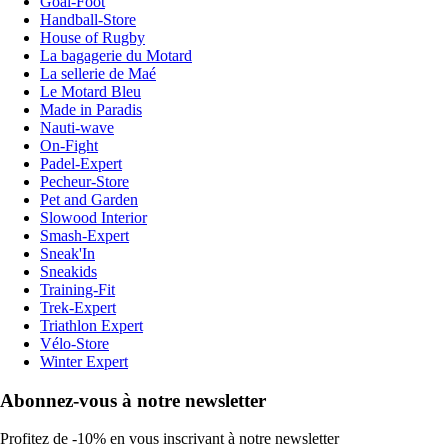
Goal-Foot
Handball-Store
House of Rugby
La bagagerie du Motard
La sellerie de Maé
Le Motard Bleu
Made in Paradis
Nauti-wave
On-Fight
Padel-Expert
Pecheur-Store
Pet and Garden
Slowood Interior
Smash-Expert
Sneak'In
Sneakids
Training-Fit
Trek-Expert
Triathlon Expert
Vélo-Store
Winter Expert
Abonnez-vous à notre newsletter
Profitez de -10% en vous inscrivant à notre newsletter