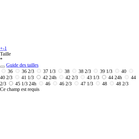
+-1
Taille
*
Guide des tailles
36
36 2/3
37 1/3
38
38 2/3
39 1/3
40
40 2/3
41 1/3
42
24h
42 2/3
43 1/3
44
24h
44
2/3
45 1/3
24h
46
46 2/3
47 1/3
48
48 2/3
Ce champ est requis