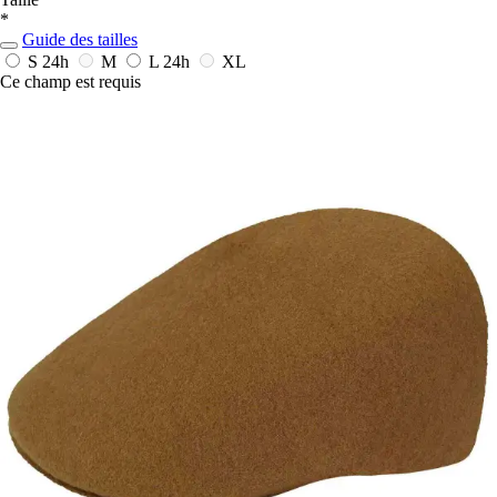
*
Guide des tailles
S
24h
M
L
24h
XL
Ce champ est requis