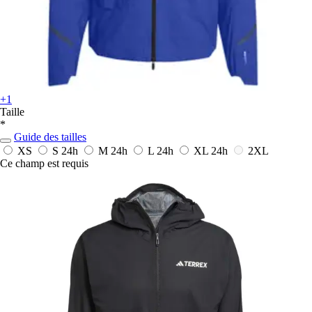
+1
Taille
*
Guide des tailles
XS
S
24h
M
24h
L
24h
XL
24h
2XL
Ce champ est requis