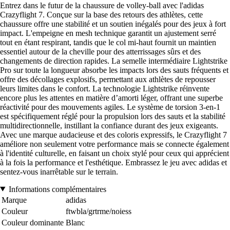
Entrez dans le futur de la chaussure de volley-ball avec l'adidas
Crazyflight 7. Conçue sur la base des retours des athlètes, cette
chaussure offre une stabilité et un soutien inégalés pour des jeux à fort
impact. L'empeigne en mesh technique garantit un ajustement serré
tout en étant respirant, tandis que le col mi-haut fournit un maintien
essentiel autour de la cheville pour des atterrissages sûrs et des
changements de direction rapides. La semelle intermédiaire Lightstrike
Pro sur toute la longueur absorbe les impacts lors des sauts fréquents et
offre des décollages explosifs, permettant aux athlètes de repousser
leurs limites dans le confort. La technologie Lightstrike réinvente
encore plus les attentes en matière d’amorti léger, offrant une superbe
réactivité pour des mouvements agiles. Le système de torsion 3-en-1
est spécifiquement réglé pour la propulsion lors des sauts et la stabilité
multidirectionnelle, instillant la confiance durant des jeux exigeants.
Avec une marque audacieuse et des coloris expressifs, le Crazyflight 7
améliore non seulement votre performance mais se connecte également
à l'identité culturelle, en faisant un choix stylé pour ceux qui apprécient
à la fois la performance et l'esthétique. Embrassez le jeu avec adidas et
sentez-vous inarrêtable sur le terrain.
Informations complémentaires
Marque
adidas
Couleur
ftwbla/grtrme/noiess
Couleur dominante
Blanc