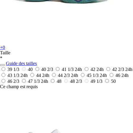
+0
Taille
*
Guide des tailles
39 1/3
40
40 2/3
41 1/3
24h
42
24h
42 2/3
24h
43 1/3
24h
44
24h
44 2/3
24h
45 1/3
24h
46
24h
46 2/3
47 1/3
24h
48
48 2/3
49 1/3
50
Ce champ est requis