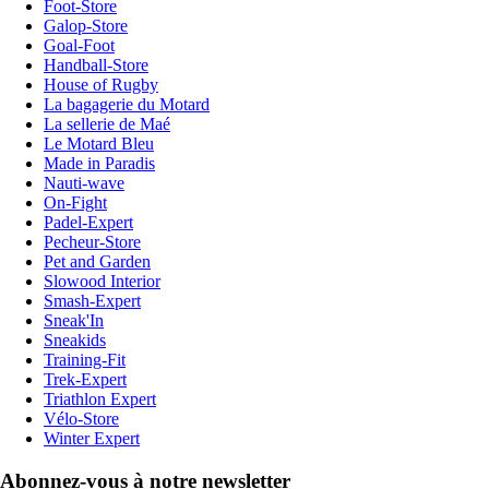
Foot-Store
Galop-Store
Goal-Foot
Handball-Store
House of Rugby
La bagagerie du Motard
La sellerie de Maé
Le Motard Bleu
Made in Paradis
Nauti-wave
On-Fight
Padel-Expert
Pecheur-Store
Pet and Garden
Slowood Interior
Smash-Expert
Sneak'In
Sneakids
Training-Fit
Trek-Expert
Triathlon Expert
Vélo-Store
Winter Expert
Abonnez-vous à notre newsletter