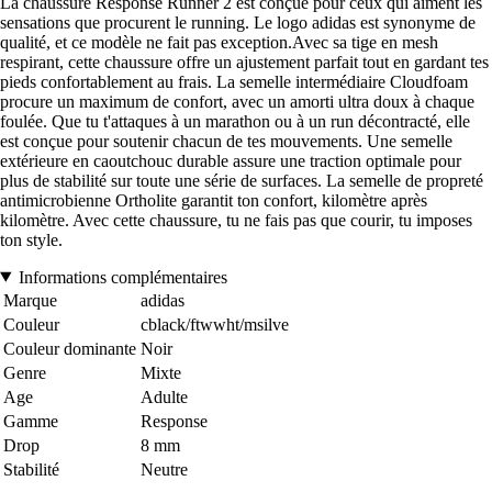
La chaussure Response Runner 2 est conçue pour ceux qui aiment les
sensations que procurent le running. Le logo adidas est synonyme de
qualité, et ce modèle ne fait pas exception.Avec sa tige en mesh
respirant, cette chaussure offre un ajustement parfait tout en gardant tes
pieds confortablement au frais. La semelle intermédiaire Cloudfoam
procure un maximum de confort, avec un amorti ultra doux à chaque
foulée. Que tu t'attaques à un marathon ou à un run décontracté, elle
est conçue pour soutenir chacun de tes mouvements. Une semelle
extérieure en caoutchouc durable assure une traction optimale pour
plus de stabilité sur toute une série de surfaces. La semelle de propreté
antimicrobienne Ortholite garantit ton confort, kilomètre après
kilomètre. Avec cette chaussure, tu ne fais pas que courir, tu imposes
ton style.
Informations complémentaires
Marque
adidas
Couleur
cblack/ftwwht/msilve
Couleur dominante
Noir
Genre
Mixte
Age
Adulte
Gamme
Response
Drop
8 mm
Stabilité
Neutre