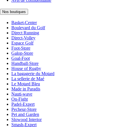
Avis de confidentialité
Nos boutiques
Basket-Center
Boulevard du Golf
Direct Running
Direct-Volley
Espace Golf
Foot-Store
Galop-Store
Goal-Foot
Handball-Store
House of Rugby
La bagagerie du Motard
La sellerie de Maé
Le Motard Bleu
Made in Paradis
Nauti-wave
On-Fight
Padel-Expert
Pecheur-Store
Pet and Garden
Slowood Interior
Smash-Expert