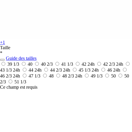
+1
Taille
*
Guide des tailles
39 1/3
40
40 2/3
41 1/3
42
24h
42 2/3
24h
43 1/3
24h
44
24h
44 2/3
24h
45 1/3
24h
46
24h
46 2/3
24h
47 1/3
48
48 2/3
24h
49 1/3
50
50
2/3
51 1/3
Ce champ est requis