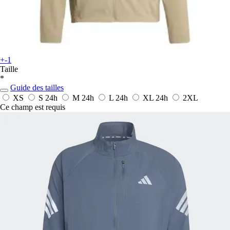
+-1
Taille
*
Guide des tailles
XS
S
24h
M
24h
L
24h
XL
24h
2XL
Ce champ est requis