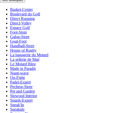
Basket-Center
Boulevard du Golf
Direct Running
Direct-Volley
Espace Golf
Foot-Store
Galop-Store
Goal-Foot
Handball-Store
House of Rugby
La bagagerie du Motard
La sellerie de Maé
Le Motard Bleu
Made in Paradis
Nauti-wave
On-Fight
Padel-Expert
Pecheur-Store
Pet and Garden
Slowood Interior
Smash-Expert
Sneak'In
Sneakids