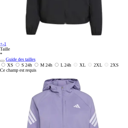
+-1
Taille
*
Guide des tailles
XS
S
24h
M
24h
L
24h
XL
2XL
2XS
Ce champ est requis