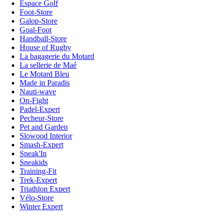
Espace Golf
Foot-Store
Galop-Store
Goal-Foot
Handball-Store
House of Rugby
La bagagerie du Motard
La sellerie de Maé
Le Motard Bleu
Made in Paradis
Nauti-wave
On-Fight
Padel-Expert
Pecheur-Store
Pet and Garden
Slowood Interior
Smash-Expert
Sneak'In
Sneakids
Training-Fit
Trek-Expert
Triathlon Expert
Vélo-Store
Winter Expert