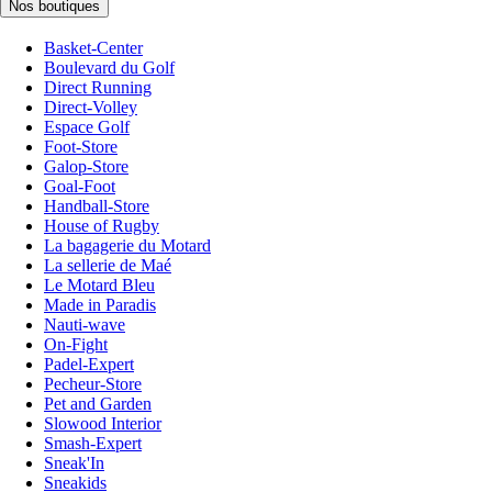
Nos boutiques
Basket-Center
Boulevard du Golf
Direct Running
Direct-Volley
Espace Golf
Foot-Store
Galop-Store
Goal-Foot
Handball-Store
House of Rugby
La bagagerie du Motard
La sellerie de Maé
Le Motard Bleu
Made in Paradis
Nauti-wave
On-Fight
Padel-Expert
Pecheur-Store
Pet and Garden
Slowood Interior
Smash-Expert
Sneak'In
Sneakids