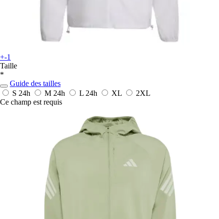
+-1
Taille
*
Guide des tailles
S
24h
M
24h
L
24h
XL
2XL
Ce champ est requis