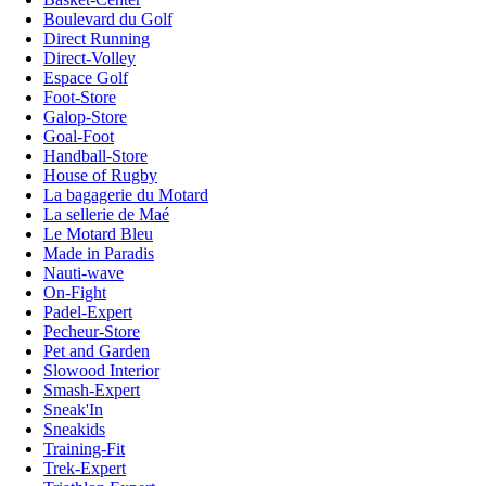
Boulevard du Golf
Direct Running
Direct-Volley
Espace Golf
Foot-Store
Galop-Store
Goal-Foot
Handball-Store
House of Rugby
La bagagerie du Motard
La sellerie de Maé
Le Motard Bleu
Made in Paradis
Nauti-wave
On-Fight
Padel-Expert
Pecheur-Store
Pet and Garden
Slowood Interior
Smash-Expert
Sneak'In
Sneakids
Training-Fit
Trek-Expert