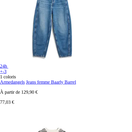
24h
+-3
1 coloris
Armedangels
Jeans femme Baarly Barrel
À partir de
129,90 €
77,03 €