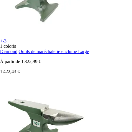
+-3
1 coloris
Diamond
Outils de maréchalerie enclume Large
À partir de
1 822,99 €
1 422,43 €