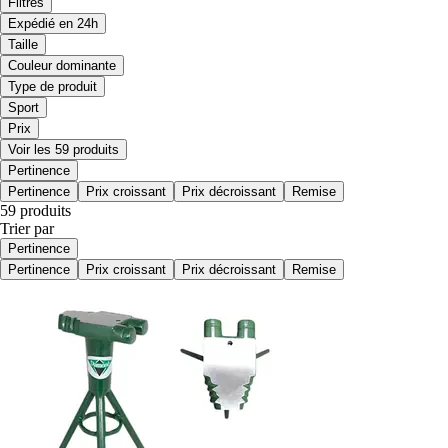
Filtres
Expédié en 24h
Taille
Couleur dominante
Type de produit
Sport
Prix
Voir les 59 produits
Pertinence
Pertinence
Prix croissant
Prix décroissant
Remise
59 produits
Trier par
Pertinence
Pertinence
Prix croissant
Prix décroissant
Remise