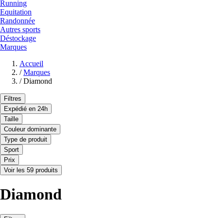
Running
Equitation
Randonnée
Autres sports
Déstockage
Marques
Accueil
/
Marques
/
Diamond
Filtres
Expédié en 24h
Taille
Couleur dominante
Type de produit
Sport
Prix
Voir les 59 produits
Diamond