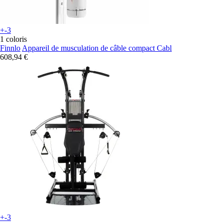
+-3
1 coloris
Finnlo
Appareil de musculation de câble compact Cabl
608,94 €
+-3