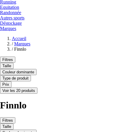
Running
Equitation
Randonnée
Autres sports
Déstockage
Marques
Accueil
/
Marques
/
Finnlo
Filtres
Taille
Couleur dominante
Type de produit
Prix
Voir les 20 produits
Finnlo
Filtres
Taille