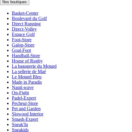
Nos boutiques
Basket-Center
Boulevard du Golf
Direct Running
Direct-Volley
Espace Golf
Foot-Store
Galop-Store
Goal-Foot
Handball-Store
House of Rugby
La bagagerie du Motard
La sellerie de Maé
Le Motard Bleu
Made in Paradis
Nauti-wave
On-Fight
Padel-Expert
Pecheur-Store
Pet and Garden
Slowood Interior
Smash-Expert
Sneak'In
Sneakids