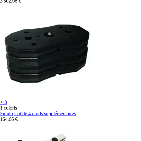
3 502,06 €
+-3
1 coloris
Finnlo
Lot de 4 poids supplémentaires
164,66 €