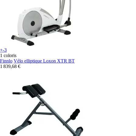
+-3
1 coloris
Finnlo
Vélo elliptique Loxon XTR BT
1 839,68 €