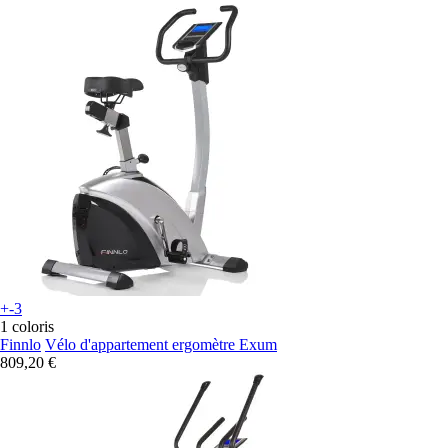
+-3
1 coloris
Finnlo
Vélo d'appartement ergomètre Exum
809,20 €