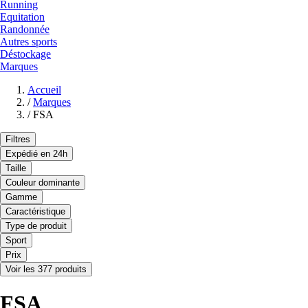
Running
Equitation
Randonnée
Autres sports
Déstockage
Marques
Accueil
/
Marques
/
FSA
Filtres
Expédié en 24h
Taille
Couleur dominante
Gamme
Caractéristique
Type de produit
Sport
Prix
Voir les 377 produits
FSA