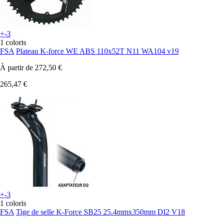
+-3
1 coloris
FSA
Plateau K-force WE ABS 110x52T N11 WA104 v19
À partir de
272,50 €
265,47 €
+-3
1 coloris
FSA
Tige de selle K-Force SB25 25.4mmx350mm DI2 V18