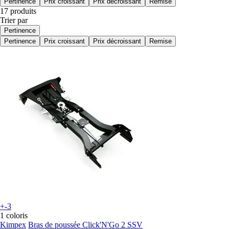
Pertinence
Prix croissant
Prix décroissant
Remise
17 produits
Trier par
Pertinence
Pertinence
Prix croissant
Prix décroissant
Remise
+-3
1 coloris
Kimpex
Bras de poussée Click'N'Go 2 SSV