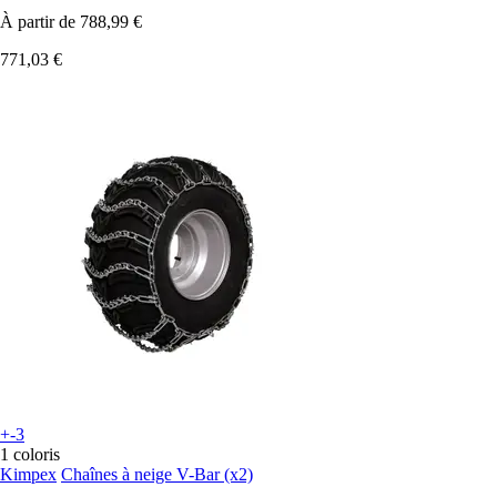
À partir de
788,99 €
771,03 €
+-3
1 coloris
Kimpex
Chaînes à neige V-Bar (x2)