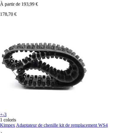
À partir de
193,99 €
178,70 €
+-3
1 coloris
Kimpex
Adaptateur de chenille kit de remplacement WS4