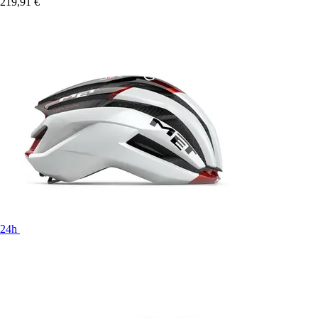
219,91 €
24h