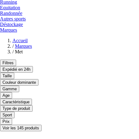
Running
Equitation
Randonnée
Autres sports
Déstockage
Marques
Accueil
/
Marques
/
Met
Filtres
Expédié en 24h
Taille
Couleur dominante
Gamme
Age
Caractéristique
Type de produit
Sport
Prix
Voir les 145 produits