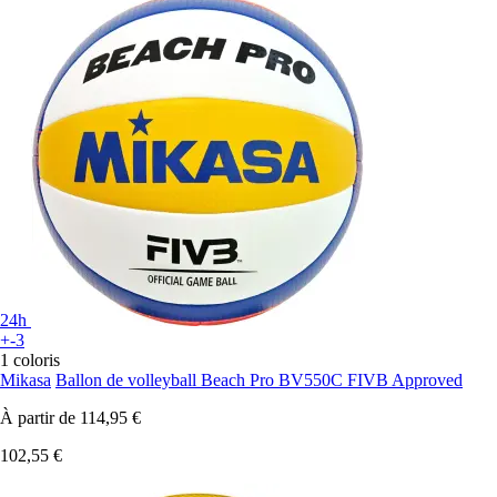
24h
+-3
1 coloris
Mikasa
Ballon de volleyball Beach Pro BV550C FIVB Approved
À partir de
114,95 €
102,55 €