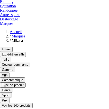
Running
Equitation
Randonnée
Autres sports
Déstockage
Marques
Accueil
/
Marques
/
Mikasa
Filtres
Expédié en 24h
Taille
Couleur dominante
Gamme
Age
Caractéristique
Type de produit
Genre
Sport
Prix
Voir les 140 produits