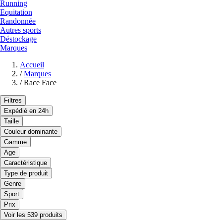
Running
Equitation
Randonnée
Autres sports
Déstockage
Marques
Accueil
/
Marques
/
Race Face
Filtres
Expédié en 24h
Taille
Couleur dominante
Gamme
Age
Caractéristique
Type de produit
Genre
Sport
Prix
Voir les 539 produits