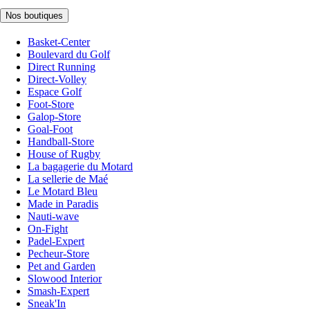
Nos boutiques
Basket-Center
Boulevard du Golf
Direct Running
Direct-Volley
Espace Golf
Foot-Store
Galop-Store
Goal-Foot
Handball-Store
House of Rugby
La bagagerie du Motard
La sellerie de Maé
Le Motard Bleu
Made in Paradis
Nauti-wave
On-Fight
Padel-Expert
Pecheur-Store
Pet and Garden
Slowood Interior
Smash-Expert
Sneak'In