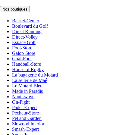
Nos boutiques
Basket-Center
Boulevard du Golf
Direct Running
Direct-Volley
Espace Golf
Foot-Store
Galop-Store
Goal-Foot
Handball-Store
House of Rugby
La bagagerie du Motard
La sellerie de Maé
Le Motard Bleu
Made in Paradis
Nauti-wave
On-Fight
Padel-Expert
Pecheur-Store
Pet and Garden
Slowood Interior
Smash-Expert
Sneak'In