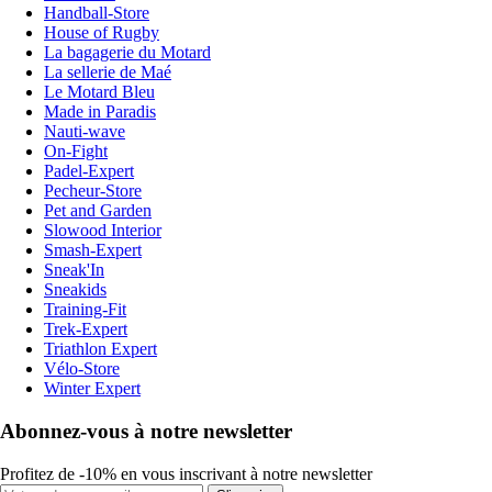
Handball-Store
House of Rugby
La bagagerie du Motard
La sellerie de Maé
Le Motard Bleu
Made in Paradis
Nauti-wave
On-Fight
Padel-Expert
Pecheur-Store
Pet and Garden
Slowood Interior
Smash-Expert
Sneak'In
Sneakids
Training-Fit
Trek-Expert
Triathlon Expert
Vélo-Store
Winter Expert
Abonnez-vous à notre newsletter
Profitez de -10% en vous inscrivant à notre newsletter