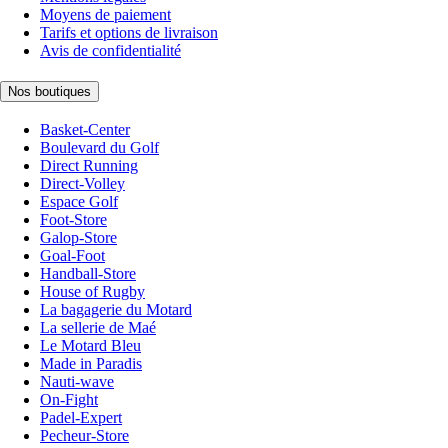
Moyens de paiement
Tarifs et options de livraison
Avis de confidentialité
Nos boutiques
Basket-Center
Boulevard du Golf
Direct Running
Direct-Volley
Espace Golf
Foot-Store
Galop-Store
Goal-Foot
Handball-Store
House of Rugby
La bagagerie du Motard
La sellerie de Maé
Le Motard Bleu
Made in Paradis
Nauti-wave
On-Fight
Padel-Expert
Pecheur-Store