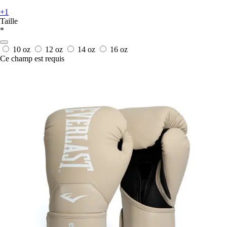
+1
Taille
*
10 oz
12 oz
14 oz
16 oz
Ce champ est requis