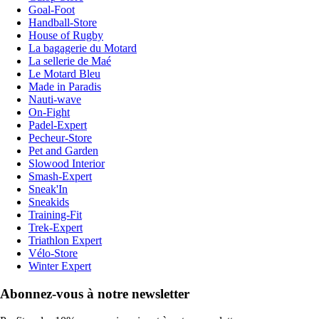
Goal-Foot
Handball-Store
House of Rugby
La bagagerie du Motard
La sellerie de Maé
Le Motard Bleu
Made in Paradis
Nauti-wave
On-Fight
Padel-Expert
Pecheur-Store
Pet and Garden
Slowood Interior
Smash-Expert
Sneak'In
Sneakids
Training-Fit
Trek-Expert
Triathlon Expert
Vélo-Store
Winter Expert
Abonnez-vous à notre newsletter