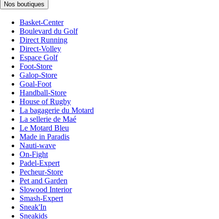
Nos boutiques
Basket-Center
Boulevard du Golf
Direct Running
Direct-Volley
Espace Golf
Foot-Store
Galop-Store
Goal-Foot
Handball-Store
House of Rugby
La bagagerie du Motard
La sellerie de Maé
Le Motard Bleu
Made in Paradis
Nauti-wave
On-Fight
Padel-Expert
Pecheur-Store
Pet and Garden
Slowood Interior
Smash-Expert
Sneak'In
Sneakids