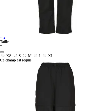
+-2
Taille
*
XS
S
M
L
XL
Ce champ est requis