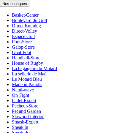
Nos boutiques
Basket-Center
Boulevard du Golf
Direct Running
Direct-Volley
Espace Golf
Foot-Store
Galop-Store
Goal-Foot
Handball-Store
House of Rugby
La bagagerie du Motard
La sellerie de Maé
Le Motard Bleu
Made in Paradis
Nauti-wave
On-Fight
Padel-Expert
Pecheur-Store
Pet and Garden
Slowood Interior
Smash-Expert
Sneak'In
Sneakids