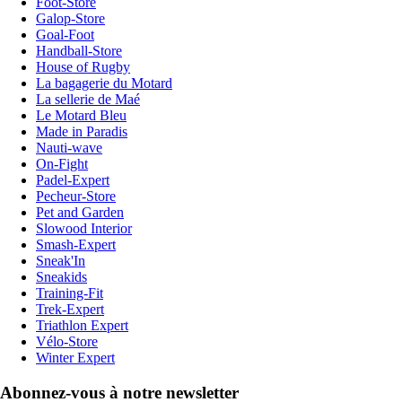
Foot-Store
Galop-Store
Goal-Foot
Handball-Store
House of Rugby
La bagagerie du Motard
La sellerie de Maé
Le Motard Bleu
Made in Paradis
Nauti-wave
On-Fight
Padel-Expert
Pecheur-Store
Pet and Garden
Slowood Interior
Smash-Expert
Sneak'In
Sneakids
Training-Fit
Trek-Expert
Triathlon Expert
Vélo-Store
Winter Expert
Abonnez-vous à notre newsletter