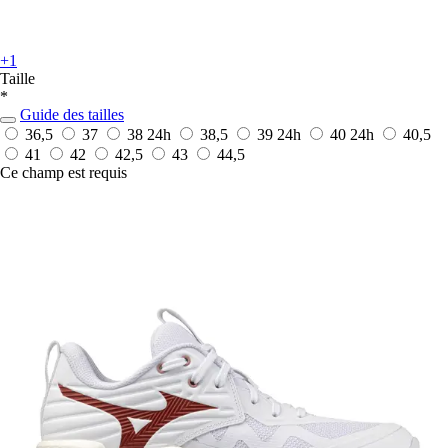
+1
Taille
*
Guide des tailles
36,5
37
38
24h
38,5
39
24h
40
24h
40,5
41
42
42,5
43
44,5
Ce champ est requis