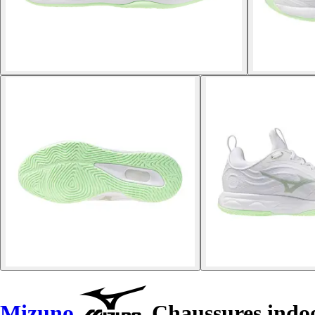
Mizuno
Chaussures indo