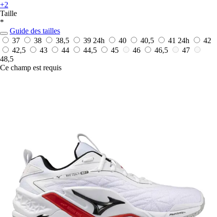
+2
Taille
*
Guide des tailles
37
38
38,5
39
24h
40
40,5
41
24h
42
42,5
43
44
44,5
45
46
46,5
47
48,5
Ce champ est requis