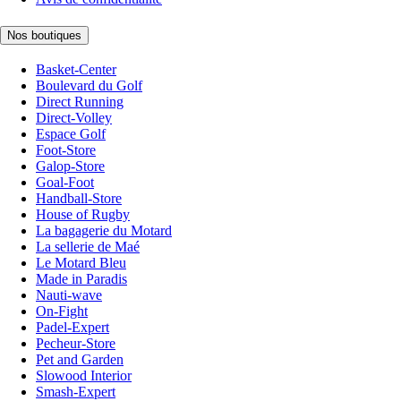
Nos boutiques
Basket-Center
Boulevard du Golf
Direct Running
Direct-Volley
Espace Golf
Foot-Store
Galop-Store
Goal-Foot
Handball-Store
House of Rugby
La bagagerie du Motard
La sellerie de Maé
Le Motard Bleu
Made in Paradis
Nauti-wave
On-Fight
Padel-Expert
Pecheur-Store
Pet and Garden
Slowood Interior
Smash-Expert