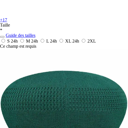
+17
Taille
*
Guide des tailles
S
24h
M
24h
L
24h
XL
24h
2XL
Ce champ est requis