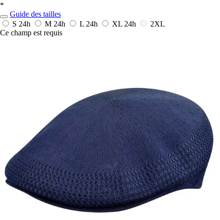
*
Guide des tailles
S
24h
M
24h
L
24h
XL
24h
2XL
Ce champ est requis