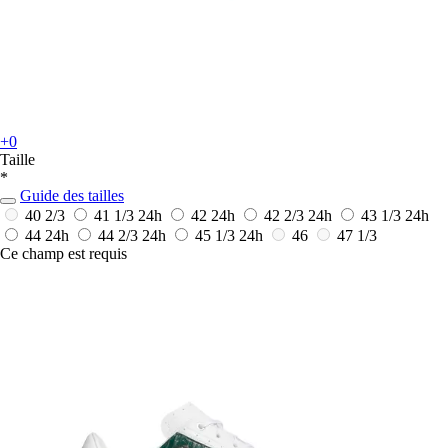
+0
Taille
*
Guide des tailles
40 2/3
41 1/3
24h
42
24h
42 2/3
24h
43 1/3
24h
44
24h
44 2/3
24h
45 1/3
24h
46
47 1/3
Ce champ est requis