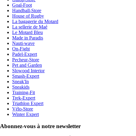
Goal-Foot
Handball-Store
House of Rugby
La bagagerie du Motard
La sellerie de Maé
Le Motard Bleu
Made in Paradis
Nauti-wave
On-Fight
Padel-Expert
Pecheur-Store
Pet and Garden
Slowood Interior
Smash-Expert
Sneak'In
Sneakids
Training-Fit
Trek-Expert
Triathlon Expert
Vélo-Store
Winter Expert
Abonnez-vous à notre newsletter