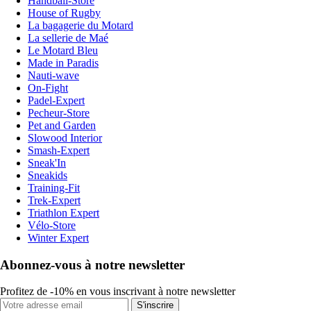
Handball-Store
House of Rugby
La bagagerie du Motard
La sellerie de Maé
Le Motard Bleu
Made in Paradis
Nauti-wave
On-Fight
Padel-Expert
Pecheur-Store
Pet and Garden
Slowood Interior
Smash-Expert
Sneak'In
Sneakids
Training-Fit
Trek-Expert
Triathlon Expert
Vélo-Store
Winter Expert
Abonnez-vous à notre newsletter
Profitez de -10% en vous inscrivant à notre newsletter
S'inscrire