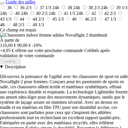
Guide des tailles
36
36 2/3
37 1/3
24h
38
24h
38 2/3
24h
39 1/3
24h
40
24h
40 2/3
24h
41 1/3
24h
42
42 2/3
43 1/3
44
44 2/3
45 1/3
46
46 2/3
47 1/3
48
48 2/3
49 1/3
Ce champ est requis
À partir de
110,00 €
99,00 €
-10%
+4,95 €
offerts sur votre prochaine commande
Crédités après
validation de votre commande
Loading...
Description
Découvrez la puissance de l'agilité avec les chaussures de sport en salle
Novaflight 2 pour femmes. Conçues pour les passionnés de sports en
salle, ces chaussures allient textile et matériaux synthétiques, offrant
une expérience durable et respirante. La technologie Lightstrike fournit
un amorti ultra-léger pour des mouvements dynamiques, tandis que le
système de laçage assure un maintien sécurisé. Avec un dessus en
maille et un matériau en film TPU pour une durabilité accrue, ces
chaussures sont parfaites pour ceux qui s'inspirent des athlètes
professionnels tout en recherchant un excellent rapport qualité-prix.
Fabriquées en partie avec des matériaux recyclés, elles reflètent
l'engagement d'adidas envers la durabilité. Ressentez la différence à