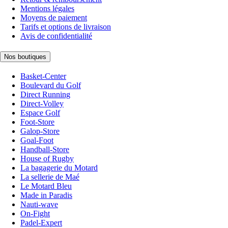
Mentions légales
Moyens de paiement
Tarifs et options de livraison
Avis de confidentialité
Nos boutiques
Basket-Center
Boulevard du Golf
Direct Running
Direct-Volley
Espace Golf
Foot-Store
Galop-Store
Goal-Foot
Handball-Store
House of Rugby
La bagagerie du Motard
La sellerie de Maé
Le Motard Bleu
Made in Paradis
Nauti-wave
On-Fight
Padel-Expert