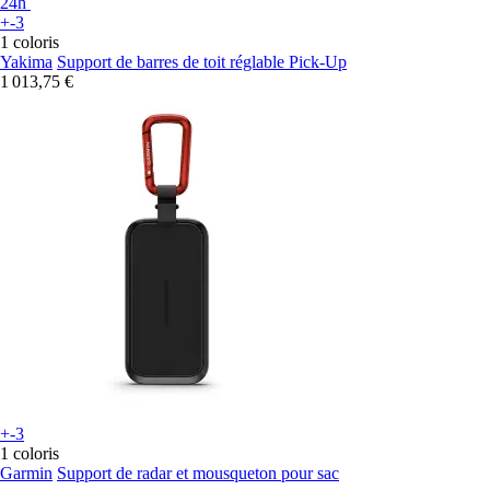
24h
+-3
1 coloris
Yakima
Support de barres de toit réglable Pick-Up
1 013,75 €
+-3
1 coloris
Garmin
Support de radar et mousqueton pour sac