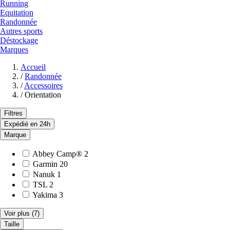
Running
Equitation
Randonnée
Autres sports
Déstockage
Marques
Accueil
/
Randonnée
/
Accessoires
/
Orientation
Filtres
Expédié en 24h
Marque
Abbey Camp®
2
Garmin
20
Nanuk
1
TSL
2
Yakima
3
Voir plus
(7)
Taille