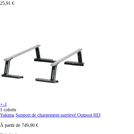
25,91 €
+-3
1 coloris
Yakima
Support de chargement surelevé Outpost HD
À partir de
749,90 €