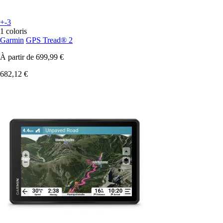
+-3
1 coloris
Garmin
GPS Tread® 2
À partir de
699,99 €
682,12 €