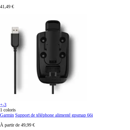
41,49 €
+-3
1 coloris
Garmin
Support de téléphone alimenté gpsmap 66i
À partir de
49,99 €