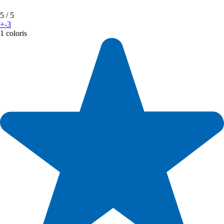
5
/ 5
+-3
1 coloris