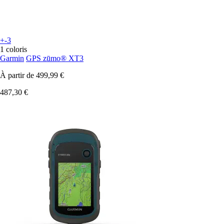
+-3
1 coloris
Garmin
GPS zūmo® XT3
À partir de
499,99 €
487,30 €