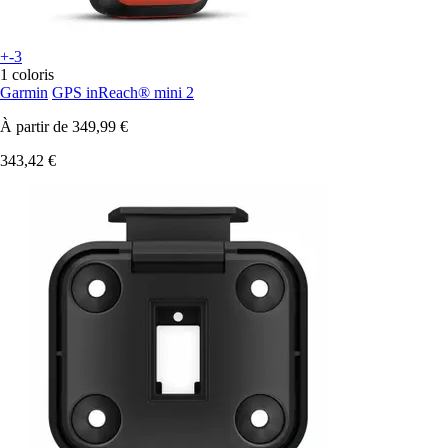
+-3
1 coloris
Garmin
GPS inReach® mini 2
À partir de
349,99 €
343,42 €