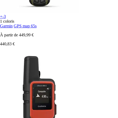
+-3
1 coloris
Garmin
GPS map 65s
À partir de
449,99 €
440,83 €