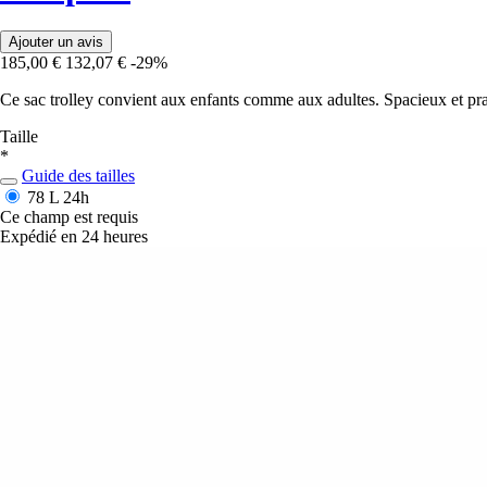
Ajouter un avis
185,00 €
132,07 €
-29%
Ce sac trolley convient aux enfants comme aux adultes. Spacieux et prati
Taille
*
Guide des tailles
78 L
24h
Ce champ est requis
Expédié en 24 heures